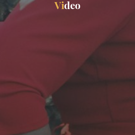
V
i
d
e
o