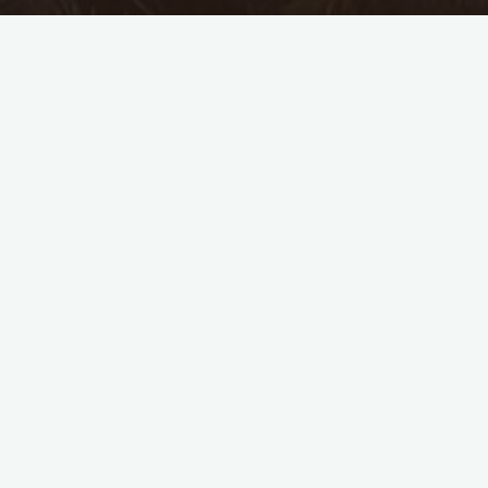
The Christmas Sisters – Kerst Met Jou (M.Lubbers) – Kerk
Grolloo – dec 2020